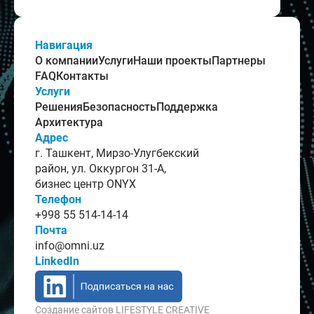
Навигация
О компании
Услуги
Наши проекты
Партнеры
FAQ
Контакты
Услуги
Решения
Безопасность
Поддержка
Архитектура
Адрес
г. Ташкент, Мирзо-Улугбекский
район, ул. Оккургон 31-А,
бизнес центр ONYX
Телефон
+998 55 514-14-14
Почта
info@omni.uz
LinkedIn
Создание сайтов
LIFESTYLE CREATIVE